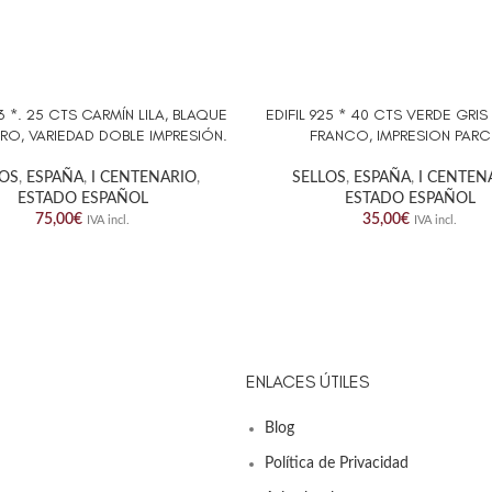
23 *. 25 CTS CARMÍN LILA, BLAQUE
EDIFIL 925 * 40 CTS VERDE GRI
AL CARRITO
AÑADIR AL CARRITO
RO, VARIEDAD DOBLE IMPRESIÓN.
FRANCO, IMPRESION PARC
LOS
,
ESPAÑA
,
I CENTENARIO
,
SELLOS
,
ESPAÑA
,
I CENTEN
ESTADO ESPAÑOL
ESTADO ESPAÑOL
75,00
€
35,00
€
IVA incl.
IVA incl.
ENLACES ÚTILES
Blog
Política de Privacidad