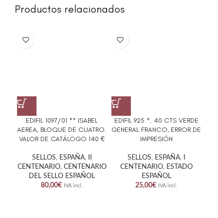
Productos relacionados
EDIFIL 1097/01 ** ISABEL
EDIFIL 925 *. 40 CTS VERDE
ED
AEREA, BLOQUE DE CUATRO.
GENERAL FRANCO, ERROR DE
G
VALOR DE CATÁLOGO 140 €
IMPRESIÓN
SE
SELLOS
,
ESPAÑA
,
II
SELLOS
,
ESPAÑA
,
I
CENTENARIO
,
CENTENARIO
CENTENARIO
,
ESTADO
DEL SELLO ESPAÑOL
ESPAÑOL
80,00
€
25,00
€
IVA incl.
IVA incl.