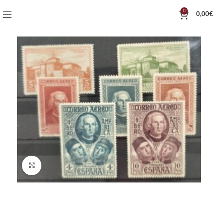
0
0,00
€
Click to enlarge