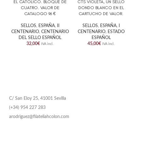
EL CATOLICO. BLOQUE DE
CTS VIOLETA, UN SELLO
GE
CUATRO. VALOR DE
DONDO BLANCO EN EL
CATALOGO 96 €
CARTUCHO DE VALOR.
SELLOS
,
ESPAÑA
,
II
SELLOS
,
ESPAÑA
,
I
CENTENARIO
,
CENTENARIO
CENTENARIO
,
ESTADO
DEL SELLO ESPAÑOL
ESPAÑOL
32,00
€
45,00
€
IVA incl.
IVA incl.
C/ San Eloy 25, 41001 Sevilla
(+34) 954 227 283
arodriguez@filateliahcolon.com