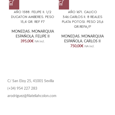
AÑO 1588. FELIPE II. 1/2
AÑO 1671. CALICO
AÑ
DUCATON AMBERES. PESO
346.CARLOS II. 8 REALES
REA
15,4 GR. REF F7
PLATA POTOSI. PESO 25,6
GR.REFA/F
MONEDAS
,
MONARQUIA
M
ESPAÑOLA
,
FELIPE II
MONEDAS
,
MONARQUIA
ES
395,00
€
ESPAÑOLA
,
CARLOS II
IVA incl.
750,00
€
IVA incl.
C/ San Eloy 25, 41001 Sevilla
(+34) 954 227 283
arodriguez@filateliahcolon.com