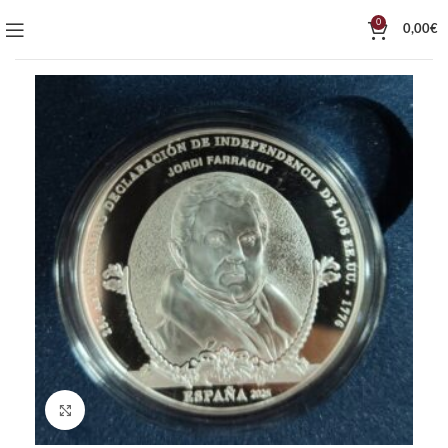
0
0,00
€
Click to enlarge