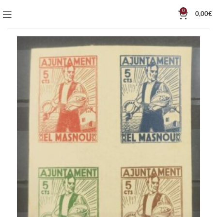
0
0,00
€