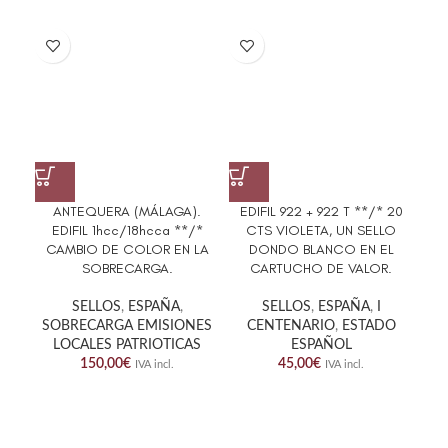
ANTEQUERA (MÁLAGA).
EDIFIL 922 + 922 T **/* 20
EDI
EDIFIL 1hcc/18hcca **/*
CTS VIOLETA, UN SELLO
LI
CAMBIO DE COLOR EN LA
DONDO BLANCO EN EL
VAR
SOBRECARGA.
CARTUCHO DE VALOR.
SELLOS
,
ESPAÑA
,
SELLOS
,
ESPAÑA
,
I
SOBRECARGA EMISIONES
CENTENARIO
,
ESTADO
LOCALES PATRIOTICAS
ESPAÑOL
150,00
€
45,00
€
IVA incl.
IVA incl.