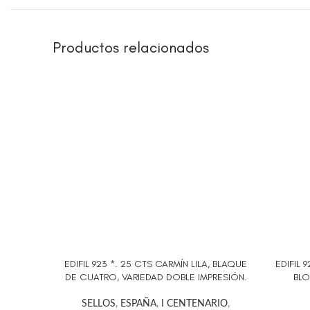
Productos relacionados
EDIFIL 923 *. 25 CTS CARMÍN LILA, BLAQUE
EDIFIL 
AÑADIR AL CARRITO
AÑADIR 
DE CUATRO, VARIEDAD DOBLE IMPRESIÓN.
BLO
SELLOS
,
ESPAÑA
,
I CENTENARIO
,