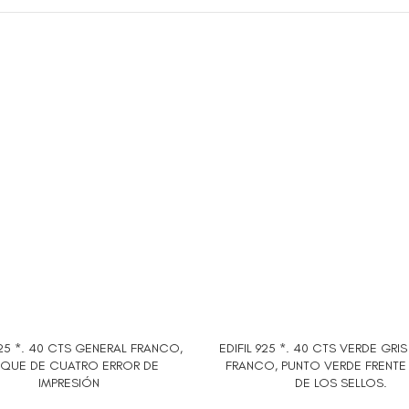
925 *. 40 CTS GENERAL FRANCO,
EDIFIL 925 *. 40 CTS VERDE GRI
AL CARRITO
AÑADIR AL CARRITO
QUE DE CUATRO ERROR DE
FRANCO, PUNTO VERDE FRENTE
IMPRESIÓN
DE LOS SELLOS.