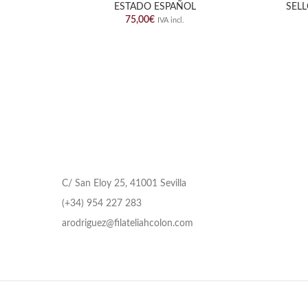
ESTADO ESPAÑOL
SEL
75,00
€
IVA incl.
C/ San Eloy 25, 41001 Sevilla
(+34) 954 227 283
arodriguez@filateliahcolon.com