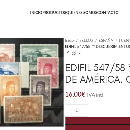
INICIO
PRODUCTOS
QUIENES SOMOS
CONTACTO
Inicio
SELLOS
ESPAÑA
I CE
EDIFIL 547/58 ** DESCUBRIMIENTO
EDIFIL 547/5
DE AMÉRICA. 
16,00
€
IVA incl.