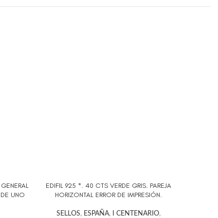
S GENERAL
EDIFIL 925 *. 40 CTS VERDE GRIS. PAREJA
EDIFI
AÑADIR AL CARRITO
AÑADIR A
 DE UNO
HORIZONTAL ERROR DE IMPRESIÓN.
FRANCO
SELLOS
,
ESPAÑA
,
I CENTENARIO
,