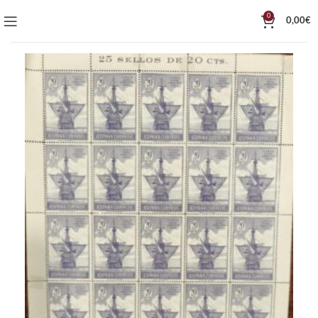
0
0,00
€