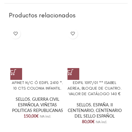
Productos relacionados
AFINET N/C Ó EDIFL 2410 *.
EDIFIL 1097/01 ** ISABEL
ED
10 CTS COLONIA INFANTIL.
AEREA, BLOQUE DE CUATRO.
G
VALOR DE CATÁLOGO 140 €
SELLOS
,
GUERRA CIVIL
ESPAÑOLA
,
VIÑETAS
SELLOS
,
ESPAÑA
,
II
POLITICAS REPUBLICANAS
CENTENARIO
,
CENTENARIO
150,00
€
DEL SELLO ESPAÑOL
IVA incl.
80,00
€
IVA incl.