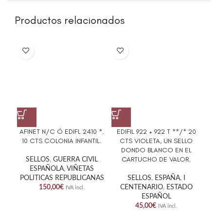
Productos relacionados
AFINET N/C Ó EDIFL 2410 *.
EDIFIL 922 + 922 T **/* 20
EDI
10 CTS COLONIA INFANTIL.
CTS VIOLETA, UN SELLO
LI
DONDO BLANCO EN EL
VAR
CARTUCHO DE VALOR.
SELLOS
,
GUERRA CIVIL
ESPAÑOLA
,
VIÑETAS
POLITICAS REPUBLICANAS
SELLOS
,
ESPAÑA
,
I
150,00
€
CENTENARIO
,
ESTADO
IVA incl.
ESPAÑOL
45,00
€
IVA incl.