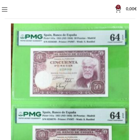
0
0,00
€