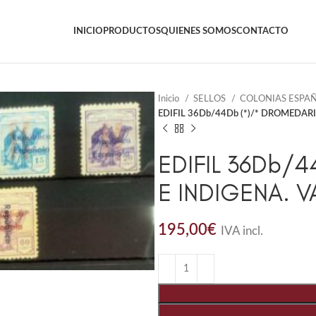
INICIO
PRODUCTOS
QUIENES SOMOS
CONTACTO
Inicio
SELLOS
COLONIAS ESPA
EDIFIL 36Db/44Db (*)/* DROMEDAR
EDIFIL 36Db/
E INDIGENA. 
195,00
€
IVA incl.