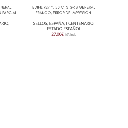
GENERAL
EDIFIL 927 *. 50 CTS GRIS GENERAL
EDIFIL
AÑADIR AL CARRITO
AÑADIR A
 PARCIAL
FRANCO, ERROR DE IMPRESIÓN.
GENERA
ARIO
,
SELLOS
,
ESPAÑA
,
I CENTENARIO
,
ESTADO ESPAÑOL
SELL
27,00
€
IVA incl.