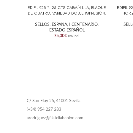
EDIFIL 923 *. 25 CTS CARMÍN LILA, BLAQUE
EDIFIL 9
AÑADIR AL CARRITO
AÑADIR 
DE CUATRO, VARIEDAD DOBLE IMPRESIÓN.
HORI
SELLOS
,
ESPAÑA
,
I CENTENARIO
,
SEL
ESTADO ESPAÑOL
75,00
€
IVA incl.
C/ San Eloy 25, 41001 Sevilla
(+34) 954 227 283
arodriguez@filateliahcolon.com