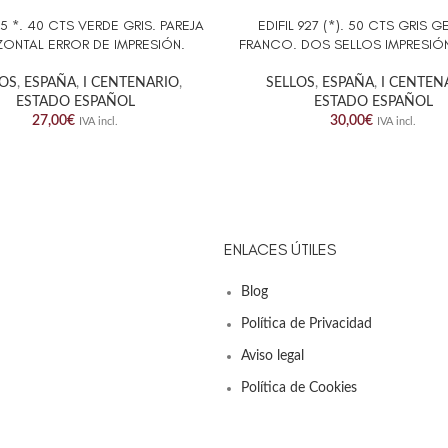
25 *. 40 CTS VERDE GRIS. PAREJA
EDIFIL 927 (*). 50 CTS GRIS 
AL CARRITO
AÑADIR AL CARRITO
ZONTAL ERROR DE IMPRESIÓN.
FRANCO. DOS SELLOS IMPRESIÓN
LOS
,
ESPAÑA
,
I CENTENARIO
,
SELLOS
,
ESPAÑA
,
I CENTEN
ESTADO ESPAÑOL
ESTADO ESPAÑOL
27,00
€
30,00
€
IVA incl.
IVA incl.
ENLACES ÚTILES
Blog
Política de Privacidad
Aviso legal
Política de Cookies