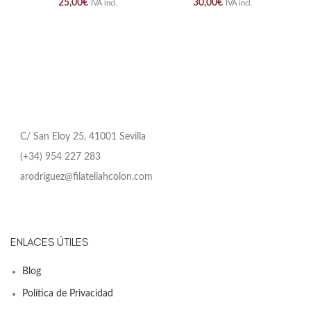
25,00
€
30,00
€
IVA incl.
IVA incl.
C/ San Eloy 25, 41001 Sevilla
(+34) 954 227 283
arodriguez@filateliahcolon.com
ENLACES ÚTILES
Blog
Política de Privacidad