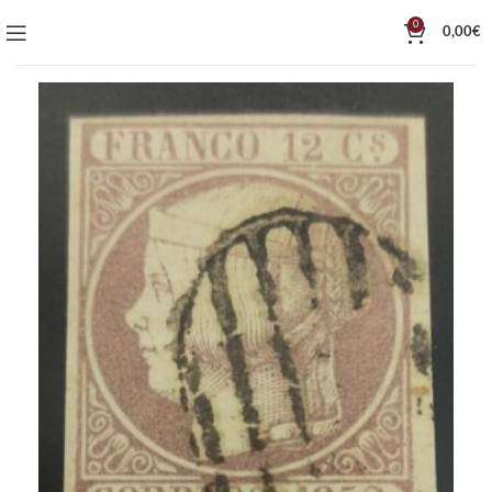
0
0,00
€