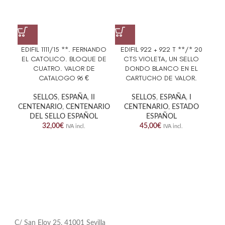
EDIFIL 1111/15 **. FERNANDO
EDIFIL 922 + 922 T **/* 20
ED
EL CATOLICO. BLOQUE DE
CTS VIOLETA, UN SELLO
GEN
CUATRO. VALOR DE
DONDO BLANCO EN EL
CATALOGO 96 €
CARTUCHO DE VALOR.
SELLOS
,
ESPAÑA
,
II
SELLOS
,
ESPAÑA
,
I
CENTENARIO
,
CENTENARIO
CENTENARIO
,
ESTADO
DEL SELLO ESPAÑOL
ESPAÑOL
32,00
€
45,00
€
IVA incl.
IVA incl.
C/ San Eloy 25, 41001 Sevilla