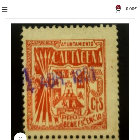
0
0,00
€
Click to enlarge