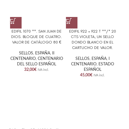
EDIFIL 1070 **. SAN JUAN DE
EDIFIL 922 + 922 T **/* 20
DIOS. BLOQUE DE CUATRO.
CTS VIOLETA, UN SELLO
GE
VALOR DE CATÁLOGO 80 €
DONDO BLANCO EN EL
CARTUCHO DE VALOR.
SELLOS
,
ESPAÑA
,
II
CENTENARIO
,
CENTENARIO
SELLOS
,
ESPAÑA
,
I
DEL SELLO ESPAÑOL
CENTENARIO
,
ESTADO
32,00
€
ESPAÑOL
IVA incl.
45,00
€
IVA incl.