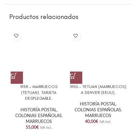
Productos relacionados
195
1938.- MARRUECOS
1950.- TETUAN (MARRUECOS)
(TETUAN). TARJETA
A DENVER (EEUU).
DESPLEGABLE.
HISTORÍA POSTAL
,
C
HISTORÍA POSTAL
,
COLONIAS ESPAÑOLAS
,
COLONIAS ESPAÑOLAS
,
MARRUECOS
MARRUECOS
40,00
€
IVA incl.
55,00
€
IVA incl.