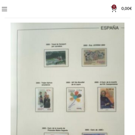
0
0,00
€