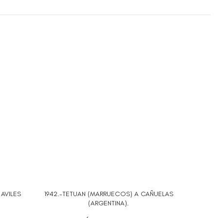
 AVILES
1942.-TETUAN (MARRUECOS) A CAÑUELAS
AÑADIR AL CARRITO
AÑADIR A
(ARGENTINA).
HIS