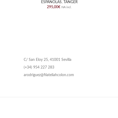
ESPAÑOLAS
,
TANGER
295,00
€
IVA incl.
C/ San Eloy 25, 41001 Sevilla
(+34) 954 227 283
arodriguez@filateliahcolon.com