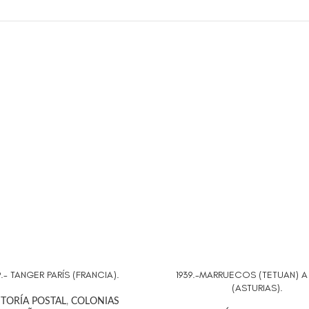
9.- TANGER PARÍS (FRANCIA).
1939.-MARRUECOS (TETUAN) A
AL CARRITO
AÑADIR AL CARRITO
(ASTURIAS).
STORÍA POSTAL
,
COLONIAS