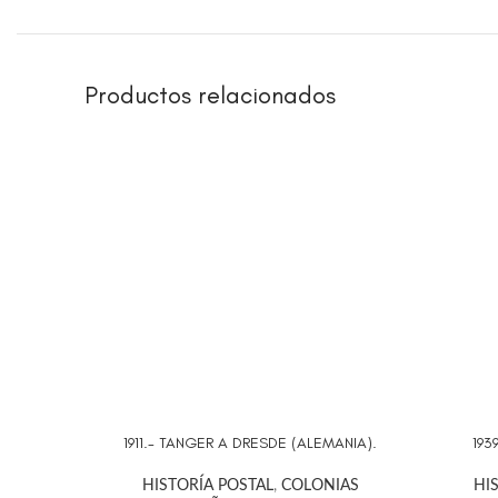
Productos relacionados
1911.- TANGER A DRESDE (ALEMANIA).
193
AÑADIR AL CARRITO
AÑADIR 
HISTORÍA POSTAL
,
COLONIAS
HI