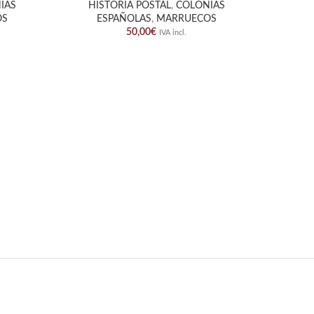
IAS
HISTORÍA POSTAL
,
COLONIAS
E
OS
ESPAÑOLAS
,
MARRUECOS
50,00
€
IVA incl.