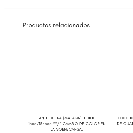
Productos relacionados
ANTEQUERA (MÁLAGA). EDIFIL
EDIFIL 
AÑADIR AL CARRITO
AÑADIR 
1hcc/18hcca **/* CAMBIO DE COLOR EN
DE CUAT
LA SOBRECARGA.