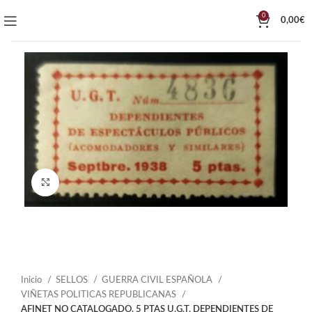
0
0,00
€
Click to enlarge
Inicio
SELLOS
GUERRA CIVIL ESPAÑOLA
VIÑETAS POLITICAS REPUBLICANAS
AFINET NO CATALOGADO. 5 PTAS U.G.T. DEPENDIENTES DE