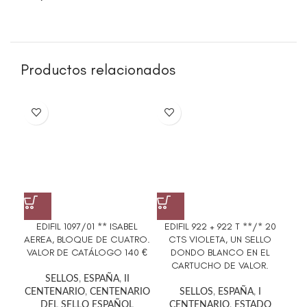
Productos relacionados
EDIFIL 1097/01 ** ISABEL
EDIFIL 922 + 922 T **/* 20
EDI
AEREA, BLOQUE DE CUATRO.
CTS VIOLETA, UN SELLO
LI
VALOR DE CATÁLOGO 140 €
DONDO BLANCO EN EL
VAR
CARTUCHO DE VALOR.
SELLOS
,
ESPAÑA
,
II
CENTENARIO
,
CENTENARIO
SELLOS
,
ESPAÑA
,
I
DEL SELLO ESPAÑOL
CENTENARIO
,
ESTADO