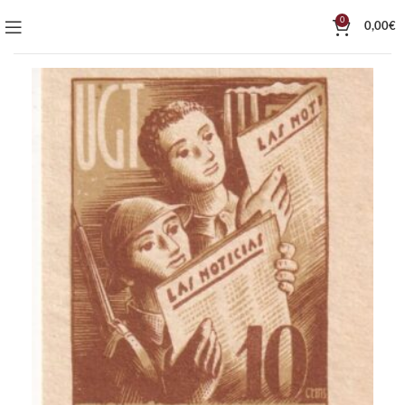
0
0,00
€