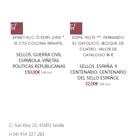
AFINET N/C Ó EDIFL 2410 *.
EDIFIL 1111/15 **. FERNANDO
EDI
10 CTS COLONIA INFANTIL.
EL CATOLICO. BLOQUE DE
LI
CUATRO. VALOR DE
VAR
CATALOGO 96 €
SELLOS
,
GUERRA CIVIL
ESPAÑOLA
,
VIÑETAS
POLITICAS REPUBLICANAS
SELLOS
,
ESPAÑA
,
II
150,00
€
CENTENARIO
,
CENTENARIO
IVA incl.
DEL SELLO ESPAÑOL
32,00
€
IVA incl.
C/ San Eloy 25, 41001 Sevilla
(+34) 954 227 283