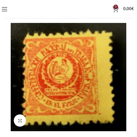
0
0,00
€
Click to enlarge