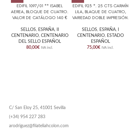
EDIFIL 1097/01 ** ISABEL
EDIFIL 923 *. 25 CTS CARMÍN
AEREA, BLOQUE DE CUATRO.
LILA, BLAQUE DE CUATRO,
GE
VALOR DE CATÁLOGO 140 €
VARIEDAD DOBLE IMPRESIÓN.
SELLOS
,
ESPAÑA
,
II
SELLOS
,
ESPAÑA
,
I
CENTENARIO
,
CENTENARIO
CENTENARIO
,
ESTADO
DEL SELLO ESPAÑOL
ESPAÑOL
80,00
€
75,00
€
IVA incl.
IVA incl.
C/ San Eloy 25, 41001 Sevilla
(+34) 954 227 283
arodriguez@filateliahcolon.com