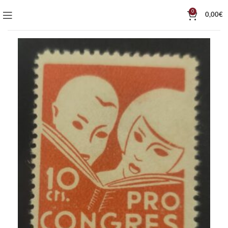
0
0,00
€