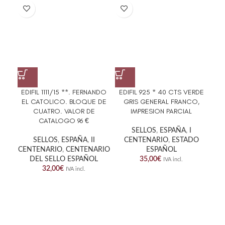
EDIFIL 1111/15 **. FERNANDO
EDIFIL 925 * 40 CTS VERDE
E
EL CATOLICO. BLOQUE DE
GRIS GENERAL FRANCO,
GEN
CUATRO. VALOR DE
IMPRESION PARCIAL
CATALOGO 96 €
SELLOS
,
ESPAÑA
,
I
SELLOS
,
ESPAÑA
,
II
CENTENARIO
,
ESTADO
CENTENARIO
,
CENTENARIO
ESPAÑOL
DEL SELLO ESPAÑOL
35,00
€
IVA incl.
32,00
€
IVA incl.