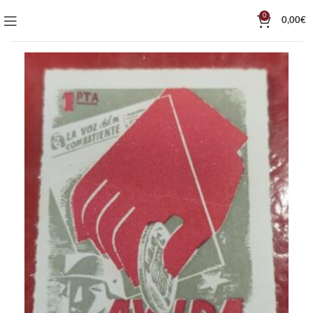
0
0,00
€