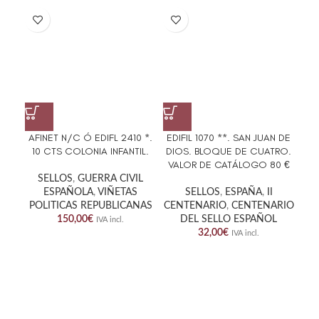
AFINET N/C Ó EDIFL 2410 *.
EDIFIL 1070 **. SAN JUAN DE
ED
10 CTS COLONIA INFANTIL.
DIOS. BLOQUE DE CUATRO.
C
VALOR DE CATÁLOGO 80 €
SELLOS
,
GUERRA CIVIL
ESPAÑOLA
,
VIÑETAS
SELLOS
,
ESPAÑA
,
II
POLITICAS REPUBLICANAS
CENTENARIO
,
CENTENARIO
150,00
€
DEL SELLO ESPAÑOL
IVA incl.
32,00
€
IVA incl.