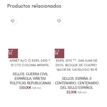
Productos relacionados
AFINET N/C Ó EDIFL 2410 *.
EDIFIL 1070 **. SAN JUAN DE
ED
10 CTS COLONIA INFANTIL.
DIOS. BLOQUE DE CUATRO.
C
VALOR DE CATÁLOGO 80 €
SELLOS
,
GUERRA CIVIL
ESPAÑOLA
,
VIÑETAS
SELLOS
,
ESPAÑA
,
II
POLITICAS REPUBLICANAS
CENTENARIO
,
CENTENARIO
150,00
€
DEL SELLO ESPAÑOL
IVA incl.
32,00
€
IVA incl.