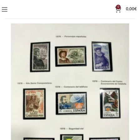
0
0,00
€