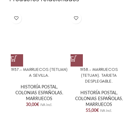
1937.- MARRUECOS (TETUAN)
1938.- MARRUECOS
194
A SEVILLA.
(TETUAN). TARJETA
A 
DESPLEGABLE.
HISTORÍA POSTAL
,
COLONIAS ESPAÑOLAS
,
HISTORÍA POSTAL
,
C
MARRUECOS
COLONIAS ESPAÑOLAS
,
30,00
€
MARRUECOS
IVA incl.
55,00
€
IVA incl.